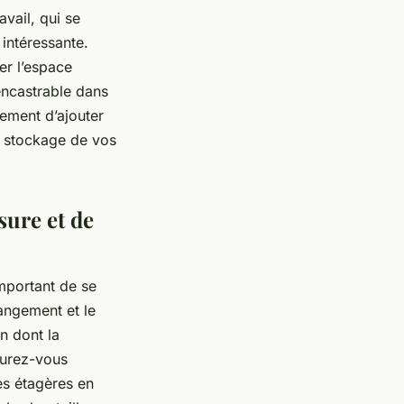
vail, qui se
intéressante.
er l’espace
encastrable dans
lement d’ajouter
e stockage de vos
sure et de
mportant de se
angement et le
n dont la
surez-vous
es étagères en