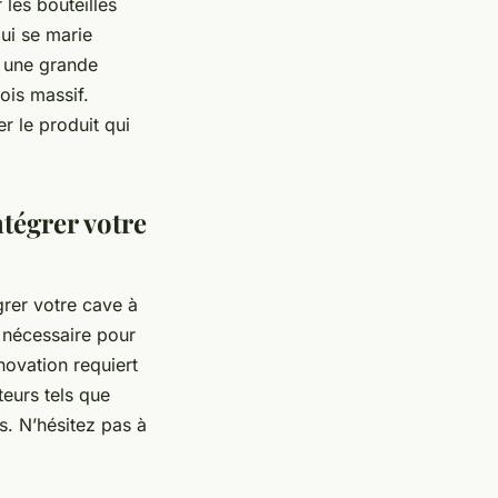
 les bouteilles
ui se marie
t une grande
bois massif.
er le produit qui
ntégrer votre
grer votre cave à
 nécessaire pour
novation requiert
teurs tels que
ns. N’hésitez pas à