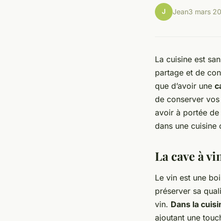
J
Jean
3 mars 2
La
cuisine
est san
partage et de conv
que d’avoir une
c
de conserver vos 
avoir à portée de
dans une cuisine 
La cave à vi
Le vin est une bo
préserver sa qual
vin.
Dans la cuisi
ajoutant une touc