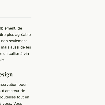
emblement, de
être plus agréable
t non seulement
 mais aussi de les
un cellier à vin
le.
design
onservation pour
out amateur de
outeilles tout en
 à vous. Vous