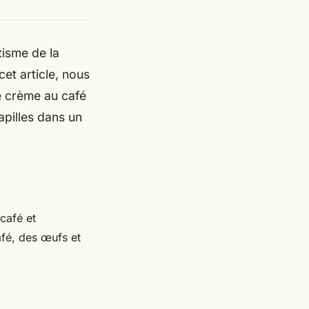
tisme de la
et article, nous
e crème au café
apilles dans un
 café et
afé, des œufs et