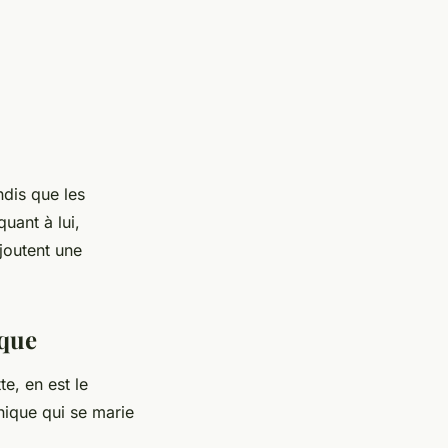
ndis que les
uant à lui,
joutent une
ique
e, en est le
nique qui se marie