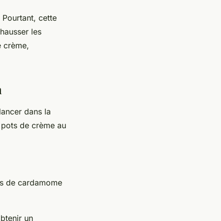
Pourtant, cette
ehausser les
e crème,
n
lancer dans la
ts pots de crème au
ines de cardamome
obtenir un