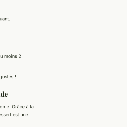
uant.
au moins 2
gustés !
nde
ome. Grâce à la
essert est une