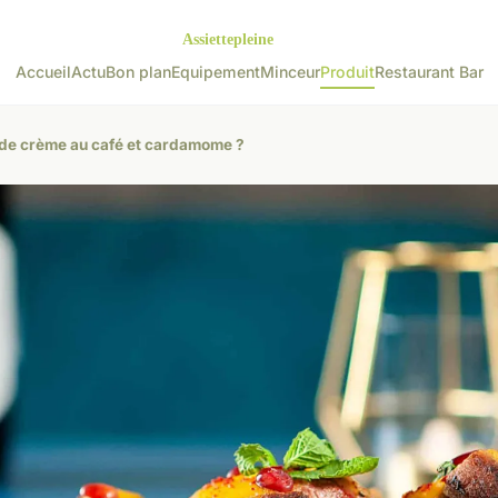
Accueil
Actu
Bon plan
Equipement
Minceur
Produit
Restaurant Bar
 de crème au café et cardamome ?