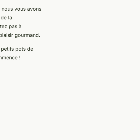
ue nous vous avons
 de la
itez pas à
plaisir gourmand.
petits pots de
ommence !