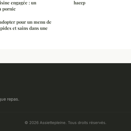
isine engagée : un
haccp
à pornic
 adopter pour un menu de
apides et sains dans une
que repas.
© 2026 Assiettepleine. Tous droits réservés.