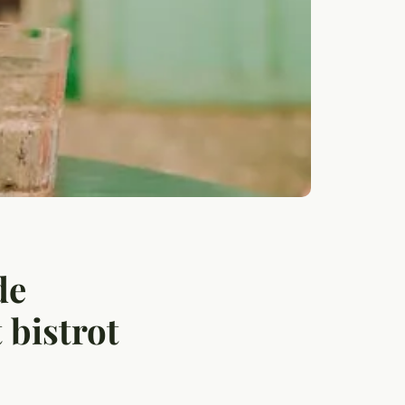
de
 bistrot