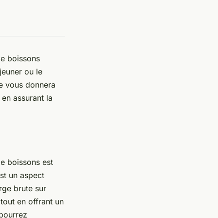
 de boissons
éjeuner ou le
cle vous donnera
 en assurant la
de boissons est
est un aspect
arge brute sur
tout en offrant un
 pourrez