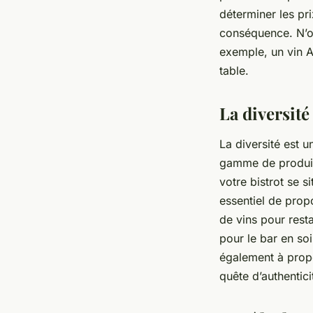
déterminer les pr
conséquence. N’ou
exemple, un vin 
table.
La diversit
La diversité est 
gamme de produits
votre bistrot se s
essentiel de prop
de vins pour rest
pour le bar en so
également à propo
quête d’authentici